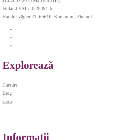
J13/2037/2015 MaliTerra (FI)
Finland VAT : 3328391-6
Handelsvägen 23, 65610, Korsholm , Finland
Explorează
Cursuri
Blog
Carti
Informaţii