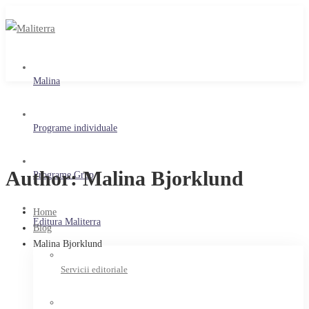
Malina
Programe individuale
Author:
Malina Bjorklund
Programe Grup
Home
Editura Maliterra
Blog
Malina Bjorklund
Servicii editoriale