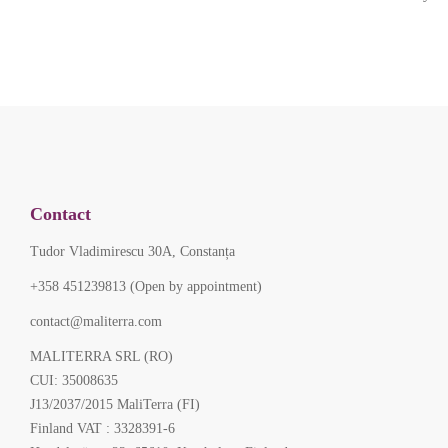
Contact
Tudor Vladimirescu 30A, Constanța
+358 451239813 (Open by appointment)
contact@maliterra.com
MALITERRA SRL (RO)
CUI: 35008635
J13/2037/2015 MaliTerra (FI)
Finland VAT : 3328391-6