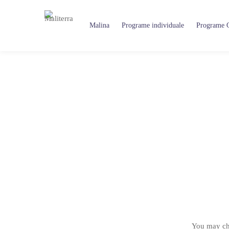
Home
Cart
Malina
Programe individuale
Programe 
You may che