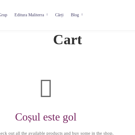
Grup
Editura Maliterra
Cărți
Blog
Cart
Coșul este gol
ck out all the available products and buy some in the shop.